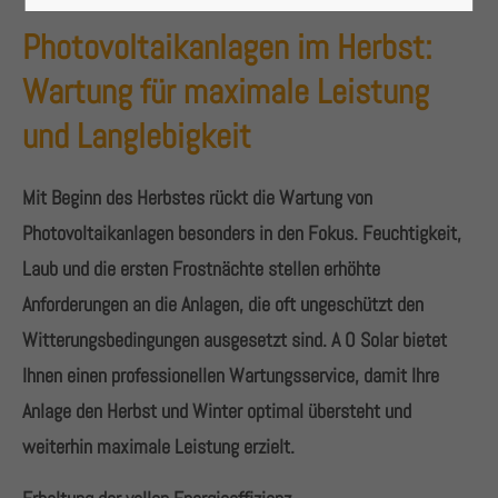
Lorem ipsum dolor sit amet:
Photovoltaikanlagen im Herbst:
Wartung für maximale Leistung
24h
/ 365days
und Langlebigkeit
Mit Beginn des Herbstes rückt die Wartung von
We offer support for our customers
Photovoltaikanlagen besonders in den Fokus. Feuchtigkeit,
Mon - Fri 8:00am - 5:00pm
(GMT +1)
Laub und die ersten Frostnächte stellen erhöhte
Get in touch
Anforderungen an die Anlagen, die oft ungeschützt den
Witterungsbedingungen ausgesetzt sind. A O Solar bietet
Cybersteel Inc.
Ihnen einen professionellen Wartungsservice, damit Ihre
376-293 City Road, Suite 600
Anlage den Herbst und Winter optimal übersteht und
San Francisco, CA 94102
weiterhin maximale Leistung erzielt.
Have any questions?