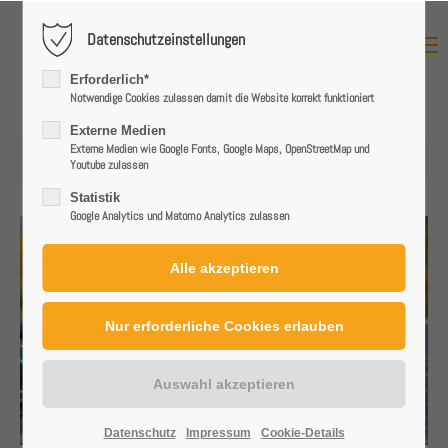
Datenschutzeinstellungen
MENU
Login
Erforderlich*
Benutzername
Notwendige Cookies zulassen damit die Website korrekt funktioniert
Externe Medien
Externe Medien wie Google Fonts, Google Maps, OpenStreetMap und
18.11.2024 11:43
Youtube zulassen
Passwort
Statistik
Google Analytics und Matomo Analytics zulassen
Anmelden
Register
|
Lost your password?
Support
Datenschutz
Impressum
Cookie-Details