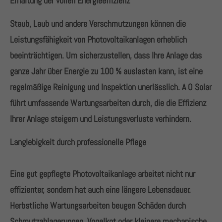
Erhaltung der vollen Energieeffizienz
+44 1234 567 890
Staub, Laub und andere Verschmutzungen können die
Drop us a line
Leistungsfähigkeit von Photovoltaikanlagen erheblich
info@yourdomain.com
beeinträchtigen. Um sicherzustellen, dass Ihre Anlage das
ganze Jahr über Energie zu 100 % auslasten kann, ist eine
About us
regelmäßige Reinigung und Inspektion unerlässlich. A O Solar
Lorem ipsum dolor sit amet, consectetuer adipiscing
führt umfassende Wartungsarbeiten durch, die die Effizienz
elit.
Ihrer Anlage steigern und Leistungsverluste verhindern.
Aenean commodo ligula eget dolor. Aenean massa.
Langlebigkeit durch professionelle Pflege
Cum sociis natoque penatibus et magnis dis
parturient montes, nascetur ridiculus mus. Donec
quam felis, ultricies nec.
Eine gut gepflegte Photovoltaikanlage arbeitet nicht nur
effizienter, sondern hat auch eine längere Lebensdauer.
Herbstliche Wartungsarbeiten beugen Schäden durch
Schmutzablagerungen, Vogelkot oder kleinere mechanische